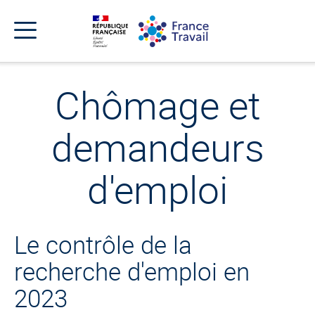
Accéder
Accéder
Accéder
au
au
au
menu
contenu
pied
principal
de
Menu
page
Menu
de
Chômage et
navigation
demandeurs
d'emploi
Le contrôle de la
recherche d'emploi en
2023