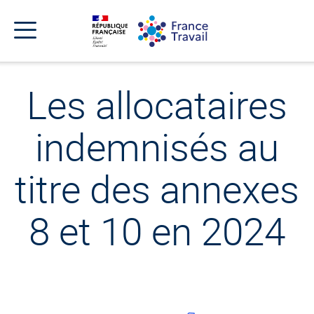
Accéder
Accéder
Accéder
au
au
au
menu
contenu
pied
principal
de
Menu
page
Menu
de
Les allocataires
navigation
indemnisés au
titre des annexes
8 et 10 en 2024