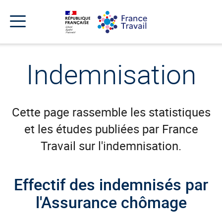
Accéder
Accéder
Accéder
au
au
au
menu
contenu
pied
principal
de
Menu
page
Menu
de
Indemnisation
navigation
Cette page rassemble les statistiques
et les études publiées par France
Travail sur l'indemnisation.
Effectif des indemnisés par
l'Assurance chômage