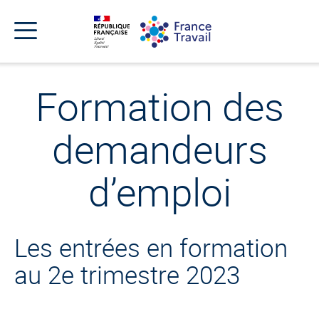
Accéder
Accéder
Accéder
au
au
au
menu
contenu
pied
principal
de
Menu
page
Menu
de
Formation des
navigation
demandeurs
d’emploi
Les entrées en formation
au 2e trimestre 2023