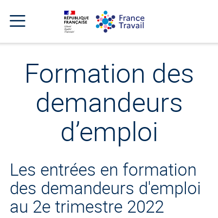
Accéder
Accéder
Accéder
au
au
au
menu
contenu
pied
principal
de
Menu
page
Menu
de
Formation des
navigation
demandeurs
d’emploi
Les entrées en formation
des demandeurs d'emploi
au 2e trimestre 2022