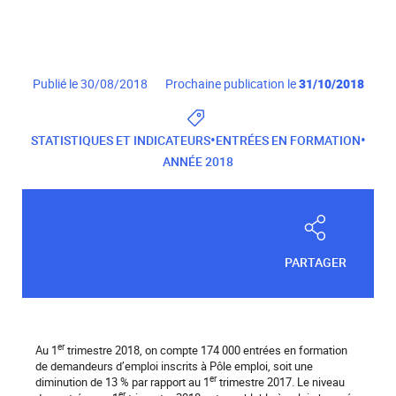
Publié le 30/08/2018
Prochaine publication le
31/10/2018
•
•
STATISTIQUES ET INDICATEURS
ENTRÉES EN FORMATION
ANNÉE 2018
PARTAGER
er
Au 1
trimestre 2018, on compte 174 000 entrées en formation
de demandeurs d’emploi inscrits à Pôle emploi, soit une
er
diminution de 13 % par rapport au 1
trimestre 2017. Le niveau
er