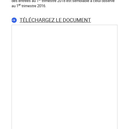
des entrées au 1
trimestre 2018 est semblable à celui observé
er
au 1
trimestre 2016.
TÉLÉCHARGEZ LE DOCUMENT