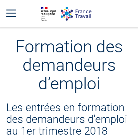
Accéder
Accéder
Accéder
au
au
au
menu
contenu
pied
principal
de
Menu
page
Menu
de
Formation des
navigation
demandeurs
d’emploi
Les entrées en formation
des demandeurs d'emploi
au 1er trimestre 2018