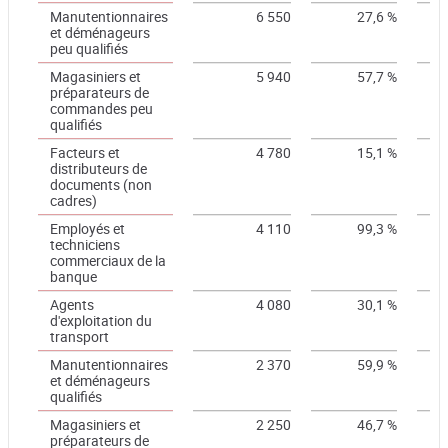
Manutentionnaires
6 550
27,6 %
et déménageurs
peu qualifiés
Magasiniers et
5 940
57,7 %
préparateurs de
commandes peu
qualifiés
Facteurs et
4 780
15,1 %
distributeurs de
documents (non
cadres)
Employés et
4 110
99,3 %
techniciens
commerciaux de la
banque
Agents
4 080
30,1 %
d'exploitation du
transport
Manutentionnaires
2 370
59,9 %
et déménageurs
qualifiés
Magasiniers et
2 250
46,7 %
préparateurs de