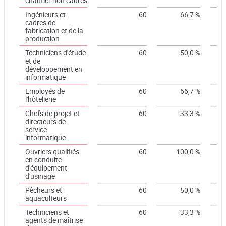
chantier non cadres
Ingénieurs et
60
66,7 %
cadres de
fabrication et de la
production
Techniciens d'étude
60
50,0 %
et de
développement en
informatique
Employés de
60
66,7 %
l'hôtellerie
Chefs de projet et
60
33,3 %
directeurs de
service
informatique
Ouvriers qualifiés
60
100,0 %
en conduite
d'équipement
d'usinage
Pêcheurs et
60
50,0 %
aquaculteurs
Techniciens et
60
33,3 %
agents de maîtrise