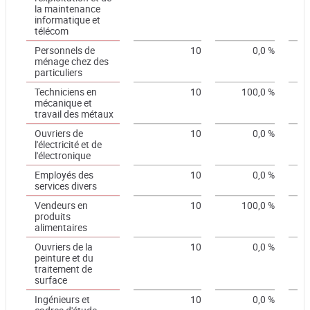
la maintenance
informatique et
télécom
Personnels de
10
0,0 %
ménage chez des
particuliers
Techniciens en
10
100,0 %
mécanique et
travail des métaux
Ouvriers de
10
0,0 %
l'électricité et de
l'électronique
Employés des
10
0,0 %
services divers
Vendeurs en
10
100,0 %
produits
alimentaires
Ouvriers de la
10
0,0 %
peinture et du
traitement de
surface
Ingénieurs et
10
0,0 %