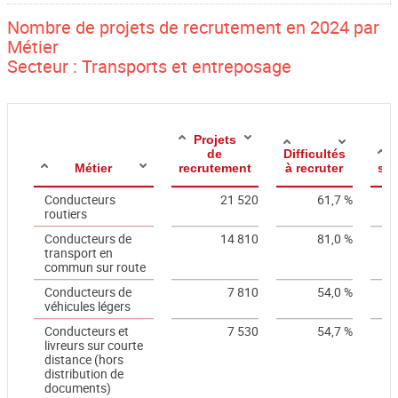
Nombre de projets de recrutement en 2024 par
Métier
Secteur : Transports et entreposage
Projets
de
Difficultés
E
Métier
recrutement
à recruter
sai
Conducteurs
21 520
61,7 %
routiers
Conducteurs de
14 810
81,0 %
transport en
commun sur route
Conducteurs de
7 810
54,0 %
véhicules légers
Conducteurs et
7 530
54,7 %
livreurs sur courte
distance (hors
distribution de
documents)