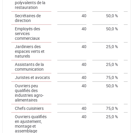
polyvalents de la
restauration
Secrétaires de
40
50,0 %
direction
Employés des
40
50,0 %
services
commerciaux
Jardiniers des
40
25,0 %
espaces verts et
naturels
Assistants de la
40
25,0 %
communication
Juristes et avocats
40
75,0 %
Ouvriers peu
40
50,0 %
qualifiés des
industries agro-
alimentaires
Chefs cuisiniers
40
75,0 %
Ouvriers qualifiés
40
25,0 %
en ajustement,
montage et
assemblage