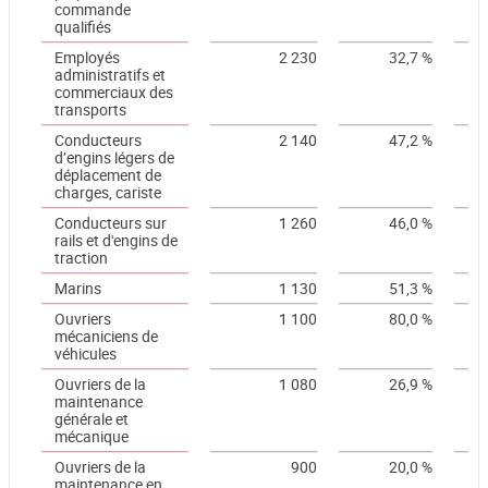
commande
qualifiés
Employés
2 230
32,7 %
administratifs et
commerciaux des
transports
Conducteurs
2 140
47,2 %
d’engins légers de
déplacement de
charges, cariste
Conducteurs sur
1 260
46,0 %
rails et d'engins de
traction
Marins
1 130
51,3 %
Ouvriers
1 100
80,0 %
mécaniciens de
véhicules
Ouvriers de la
1 080
26,9 %
maintenance
générale et
mécanique
Ouvriers de la
900
20,0 %
maintenance en