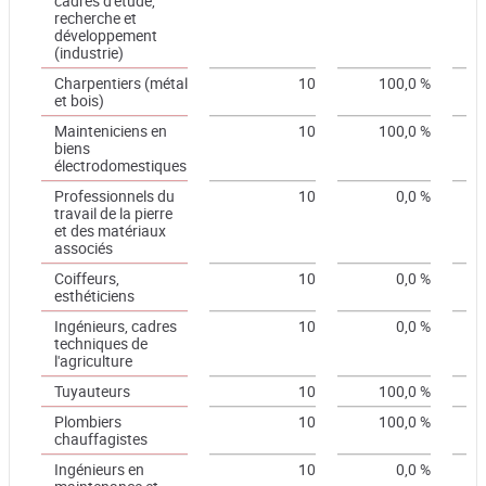
cadres d'étude,
recherche et
développement
(industrie)
Charpentiers (métal
10
100,0 %
et bois)
Mainteniciens en
10
100,0 %
biens
électrodomestiques
Professionnels du
10
0,0 %
travail de la pierre
et des matériaux
associés
Coiffeurs,
10
0,0 %
esthéticiens
Ingénieurs, cadres
10
0,0 %
techniques de
l'agriculture
Tuyauteurs
10
100,0 %
Plombiers
10
100,0 %
chauffagistes
Ingénieurs en
10
0,0 %