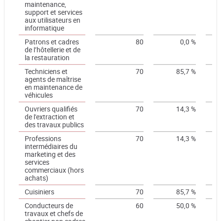
maintenance,
support et services
aux utilisateurs en
informatique
Patrons et cadres
80
0,0 %
de l’hôtellerie et de
la restauration
Techniciens et
70
85,7 %
agents de maîtrise
en maintenance de
véhicules
Ouvriers qualifiés
70
14,3 %
de l'extraction et
des travaux publics
Professions
70
14,3 %
intermédiaires du
marketing et des
services
commerciaux (hors
achats)
Cuisiniers
70
85,7 %
Conducteurs de
60
50,0 %
travaux et chefs de