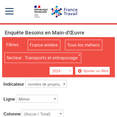
Accéder
Accéder
Accéder
au
au
au
menu
contenu
pied
principal
de
Menu
page
Menu
de
Enquête Besoins en Main-d'Œuvre
navigation
Filtres :
France entière
Tous les métiers
Secteur :
Transports et entreposage
2024
nombre de projets, % difficiles, % saisonniers
Indicateur
Métier
Ligne
(Aucun / Total)
Colonne