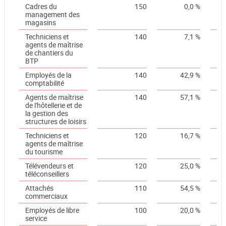
Cadres du
150
0,0 %
management des
magasins
Techniciens et
140
7,1 %
agents de maîtrise
de chantiers du
BTP
Employés de la
140
42,9 %
comptabilité
Agents de maîtrise
140
57,1 %
de l'hôtellerie et de
la gestion des
structures de loisirs
Techniciens et
120
16,7 %
agents de maîtrise
du tourisme
Télévendeurs et
120
25,0 %
téléconseillers
Attachés
110
54,5 %
commerciaux
Employés de libre
100
20,0 %
service