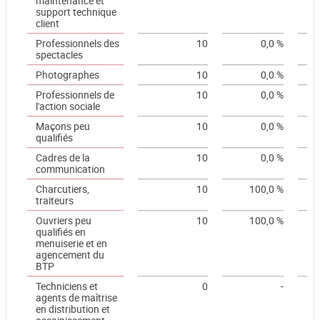
maintenance et
support technique
client
Professionnels des
10
0,0 %
spectacles
Photographes
10
0,0 %
Professionnels de
10
0,0 %
l'action sociale
Maçons peu
10
0,0 %
qualifiés
Cadres de la
10
0,0 %
communication
Charcutiers,
10
100,0 %
traiteurs
Ouvriers peu
10
100,0 %
qualifiés en
menuiserie et en
agencement du
BTP
Techniciens et
0
-
agents de maîtrise
en distribution et