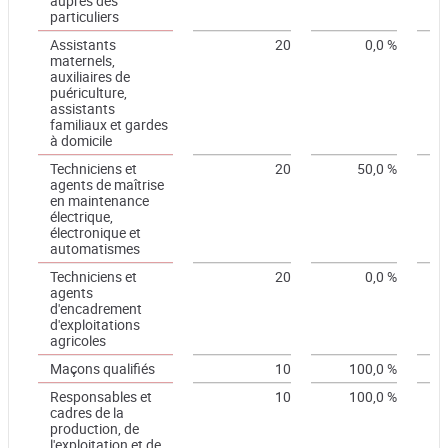
auprès des
particuliers
Assistants
20
0,0 %
maternels,
auxiliaires de
puériculture,
assistants
familiaux et gardes
à domicile
Techniciens et
20
50,0 %
agents de maîtrise
en maintenance
électrique,
électronique et
automatismes
Techniciens et
20
0,0 %
agents
d'encadrement
d'exploitations
agricoles
Maçons qualifiés
10
100,0 %
Responsables et
10
100,0 %
cadres de la
production, de
l'exploitation et de