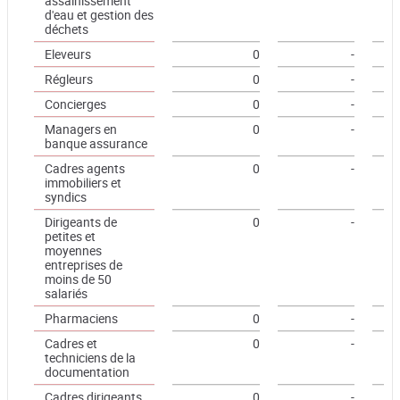
assainissement
d'eau et gestion des
déchets
Eleveurs
0
-
Régleurs
0
-
Concierges
0
-
Managers en
0
-
banque assurance
Cadres agents
0
-
immobiliers et
syndics
Dirigeants de
0
-
petites et
moyennes
entreprises de
moins de 50
salariés
Pharmaciens
0
-
Cadres et
0
-
techniciens de la
documentation
Cadres dirigeants
0
-