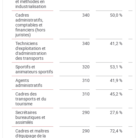
et méthodes en
industrialisation
Cadres
340
50,0 %
administratifs,
comptables et
financiers (hors
juristes)
Techniciens
340
41,2 %
d'exploitation et
d'administration
des transports
Sportifs et
320
53,1 %
animateurs sportifs
Agents
310
41,9 %
administratifs
Cadres des
310
45,2 %
transports et du
tourisme
Secrétaires
290
27,6 %
bureautiques et
assimilés
Cadres et maîtres
290
72,4 %
d'équipage de la