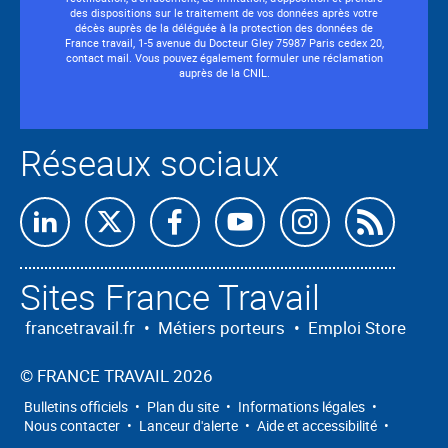
des dispositions sur le traitement de vos données après votre
décès auprès de la déléguée à la protection des données de
France travail, 1-5 avenue du Docteur Gley 75987 Paris cedex 20,
contact mail. Vous pouvez également formuler une réclamation
auprès de la CNIL.
Réseaux sociaux
Abon
nous
Sites France Travail
à
nos
francetravail.fr
•
Métiers porteurs
•
Emploi Store
flux
©
FRANCE TRAVAIL 2026
RSS
Bulletins officiels
•
Plan du site
•
Informations légales
•
Nous contacter
•
Lanceur d'alerte
•
Aide et accessibilité
•