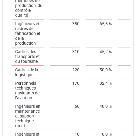
méthodes de
production, du
contrôle
qualité
Ingénieurs et
380
65,8 %
cadres de
fabrication et
de la
production
Cadres des
310
45,2 %
transports et
du tourisme
Cadres de la
220
50,0 %
logistique
Personnels
170
82,4 %
techniques
navigants de
l’aviation
Ingénieurs en
50
40,0 %
maintenance
et support
technique
client
Ingénieurs et
10
0,0 %