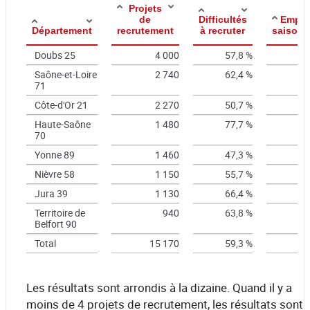
Projets
de
Difficultés
Emplo
Département
recrutement
à recruter
saisonn
Doubs 25
4 000
57,8 %
1
Saône-et-Loire
2 740
62,4 %
71
Côte-d'Or 21
2 270
50,7 %
Haute-Saône
1 480
77,7 %
1
70
Yonne 89
1 460
47,3 %
1
Nièvre 58
1 150
55,7 %
2
Jura 39
1 130
66,4 %
1
Territoire de
940
63,8 %
1
Belfort 90
Total
15 170
59,3 %
1
Les résultats sont arrondis à la dizaine. Quand il y a
moins de 4 projets de recrutement, les résultats sont